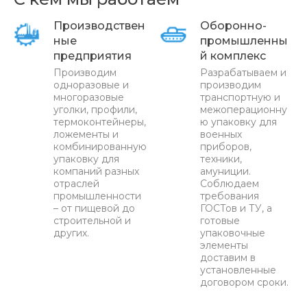
Производствен
Оборонно-
ные
промышленны
предприятия
й комплекс
Производим
Разрабатываем и
одноразовые и
производим
многоразовые
транспортную и
уголки, профили,
межоперационну
термоконтейнеры,
ю упаковку для
ложементы и
военных
комбинированную
приборов,
упаковку для
техники,
компаний разных
амуниции.
отраслей
Соблюдаем
промышленности
требования
– от пищевой до
ГОСТов и ТУ, а
строительной и
готовые
других.
упаковочные
элементы
доставим в
установленные
договором сроки.