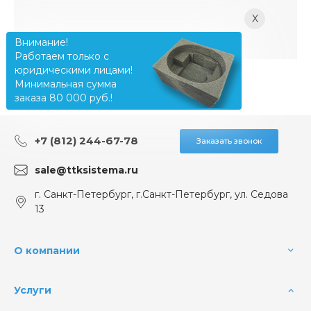
X
Внимание!
Работаем только с
юридическими лицами!
Минимальная сумма
заказа 80 000 руб.!
+7 (812) 244-67-78
Заказать звонок
sale@ttksistema.ru
г. Санкт-Петербург, г.Санкт-Петербург, ул. Седова
13
О компании
Услуги